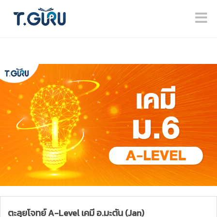
ตะลุยโจทย์ A-Level เคมี อ.มะตัน (Jan)