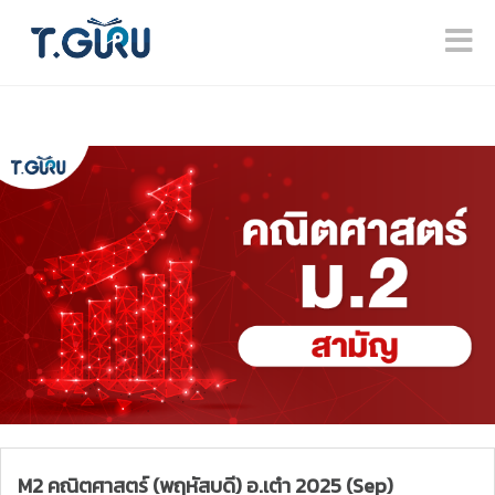
M2 คณิตศาสตร์ (พฤหัสบดี) อ.เต๋า 2025 (Sep)