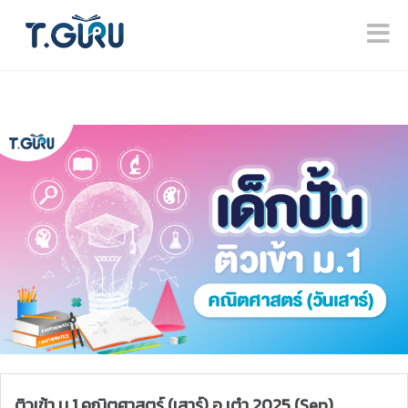
ติวเข้า ม.1 คณิตศาสตร์ (เสาร์) อ.เต๋า 2025 (Sep)