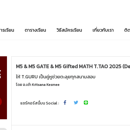
ารเรียน
ตารางเรียน
วิธีสมัครเรียน
เกี่ยวกับเรา
ติ
M5 & M5 GATE & M5 Gifted MATH T.TAO 2025 (De
ให้ T.GURU เป็นคู่หูช่วยตะลุยทุกสนามสอบ
โดย
อ.เต๋า Kritsana Kesmee
แชร์คอร์สนี้บน Social :