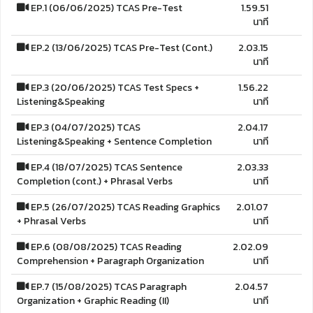
EP.1 (06/06/2025) TCAS Pre-Test
1.59.51
นาที
EP.2 (13/06/2025) TCAS Pre-Test (Cont.)
2.03.15
นาที
EP.3 (20/06/2025) TCAS Test Specs +
1.56.22
Listening&Speaking
นาที
EP.3 (04/07/2025) TCAS
2.04.17
Listening&Speaking + Sentence Completion
นาที
EP.4 (18/07/2025) TCAS Sentence
2.03.33
Completion (cont.) + Phrasal Verbs
นาที
EP.5 (26/07/2025) TCAS Reading Graphics
2.01.07
+ Phrasal Verbs
นาที
EP.6 (08/08/2025) TCAS Reading
2.02.09
Comprehension + Paragraph Organization
นาที
EP.7 (15/08/2025) TCAS Paragraph
2.04.57
Organization + Graphic Reading (II)
นาที