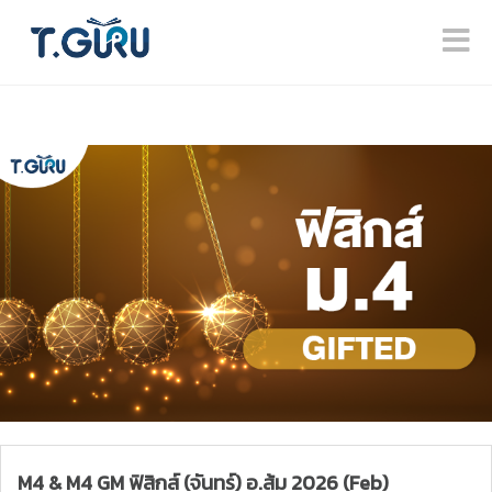
M4 & M4 GM ฟิสิกส์ (จันทร์) อ.ส้ม 2026 (Feb)