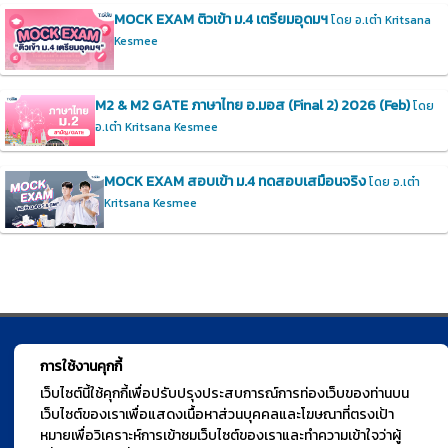
MOCK EXAM ติวเข้า ม.4 เตรียมอุดมฯ
โดย อ.เต๋า Kritsana
Kesmee
M2 & M2 GATE ภาษาไทย อ.มอส (Final 2) 2026 (Feb)
โดย
อ.เต๋า Kritsana Kesmee
MOCK EXAM สอบเข้า ม.4 ทดสอบเสมือนจริง
โดย อ.เต๋า
Kritsana Kesmee
© TGURU.online 2026 All right reserved. v1.0 Powered by Course
การใช้งานคุกกี้
Square
เว็บไซต์นี้ใช้คุกกี้เพื่อปรับปรุงประสบการณ์การท่องเว็บของท่านบน
เว็บไซต์ของเราเพื่อแสดงเนื้อหาส่วนบุคคลและโฆษณาที่ตรงเป้า
หมายเพื่อวิเคราะห์การเข้าชมเว็บไซต์ของเราและทำความเข้าใจว่าผู้