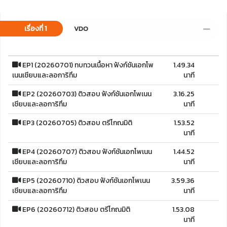
เรื่องที่ 1
VDO
EP1 (20260701) ทบทวนเนื้อหา ฟังก์ชันเอกโพ
1.49.34
เนนเชียบและลอการิทึม
นาที
EP2 (20260703) ติวสอบ ฟังก์ชันเอกโพเนน
3.16.25
เชียบและลอการิทึม
นาที
EP3 (20260705) ติวสอบ ตรีโกณมิติ
1.53.52
นาที
EP4 (20260707) ติวสอบ ฟังก์ชันเอกโพเนน
1.44.52
เชียบและลอการิทึม
นาที
EP5 (20260710) ติวสอบ ฟังก์ชันเอกโพเนน
3.59.36
เชียบและลอการิทึม
นาที
EP6 (20260712) ติวสอบ ตรีโกณมิติ
1.53.08
นาที