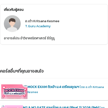
เกี่ยวกับผู้สอน
อ.เต๋า Kritsana Kesmee
T.Guru Academy
อาจารย์ประจำวิชาคณิตศาสตร์ ธีร์กูรู
คอร์สอื่นๆที่คุณอาจสนใจ
MOCK EXAM ติวเข้า ม.4 เตรียมอุดมฯ
โดย อ.เต๋า Kritsana
Kesmee
M2 & M2 GATE ภาษาไทย อ.มอส (Final 2) 2026 (Feb)
โดย