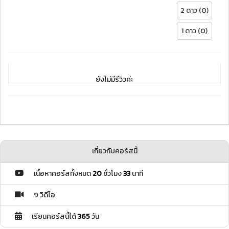
2 ดาว (0)
1 ดาว (0)
ยังไม่มีรีวิวค่ะ
เกี่ยวกับคอร์สนี้
เนื้อหาคอร์สทั้งหมด
20
ชั่วโมง
33
นาที
9 วิดีโอ
เรียนคอร์สนี้ได้
365
วัน