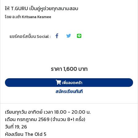
ให้ T.GURU เป็นคู่หูช่วยทุกสนามสอบ
โดย
อ.เต๋า Kritsana Kesmee
แชร์คอร์สนี้บน Social :
ราคา 1,600 บาท
เพิ่มลงตะกร้า
สมัครเรียนทันที
เรียนทุกวัน อาทิตย์ เวลา 18.00 - 20.00 น.
เดือน กรกฎาคม 2569 (จำนวน 8+1 ครั้ง)
วันที่ 19, 26
ห้องเรียน The Old 5