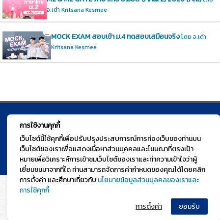
อ.เต๋า Kritsana Kesmee
MOCK EXAM สอบเข้า ม.4 ทดสอบเสมือนจริง
โดย อ.เต๋า
Kritsana Kesmee
© TGURU.online 2026 All right reserved. v1.0 Powered by Course
การใช้งานคุกกี้
Square
เว็บไซต์นี้ใช้คุกกี้เพื่อปรับปรุงประสบการณ์การท่องเว็บของท่านบน
เว็บไซต์ของเราเพื่อแสดงเนื้อหาส่วนบุคคลและโฆษณาที่ตรงเป้า
หมายเพื่อวิเคราะห์การเข้าชมเว็บไซต์ของเราและทำความเข้าใจว่าผู้
เยี่ยมชมมาจากที่ใด ท่านสามารถจัดการค่ากำหนดของคุณได้โดยคลิก
การตั้งค่า และศึกษาเกี่ยวกับ
นโยบายข้อมูลส่วนบุลคลของเราและ
การใช้คุกกี้
การตั้งค่า