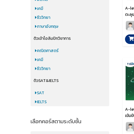
A-lev
เคมี
ตะลุ
ชีววิทยา
ภาษาอังกฤษ
ติวเข้าโอลิมปิกวิชาการ
คณิตศาสตร์
เคมี
ชีววิทยา
ติวSAT&IELTS
SAT
IELTS
A-lev
เข้มข
เลือกคอร์สตามระดับชั้น