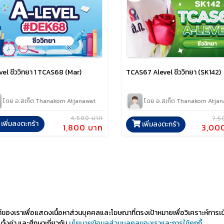
vel ชีววิทยา 1 TCAS68 (Mar)
TCAS67 Alevel ชีววิทยา (SK142)
โดย อ.สเก็ต Thanakorn Atjanawat
โดย อ.สเก็ต Thanakorn Atja
4,500 บาท
7,5
เพิ่มลงตะกร้า
เพิ่มลงตะกร้า
1,800 บาท
3,00
ไซต์ของเราเพื่อแสดงเนื้อหาส่วนบุคคลและโฆษณาที่ตรงเป้าหมายเพื่อวิเคราะห์การเ
้งค่า และศึกษาเกี่ยวกับ
นโยบายข้อมูลส่วนบุลคลของเราและการใช้คุกกี้