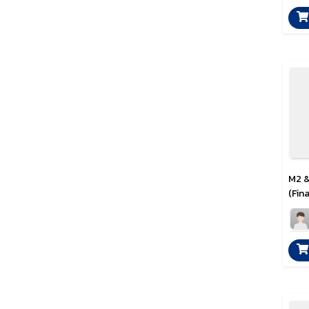
M2 &
(Fina