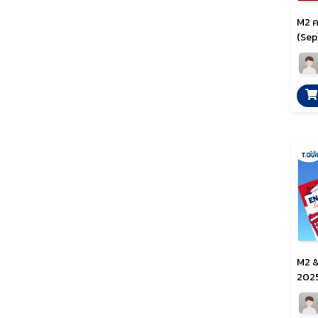
M2 ค
(Sep
M2 &
2025