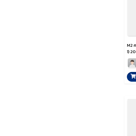
M2 ค
1) 2