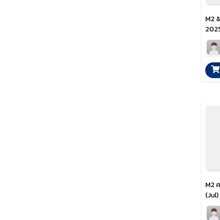
M2 &
2025
M2 ค
(Jul)