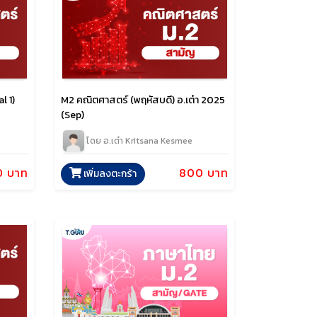
l 1)
M2 คณิตศาสตร์ (พฤหัสบดี) อ.เต๋า 2025
(Sep)
โดย อ.เต๋า Kritsana Kesmee
0 บาท
800 บาท
เพิ่มลงตะกร้า