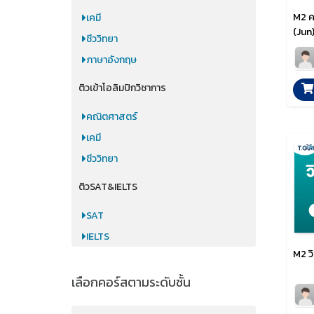
M2 ค
เคมี
(Jun
ชีววิทยา
ภาษาอังกฤษ
ติวเข้าโอลิมปิกวิชาการ
คณิตศาสตร์
เคมี
ชีววิทยา
ติวSAT&IELTS
SAT
IELTS
M2 วิ
เลือกคอร์สตามระดับชั้น