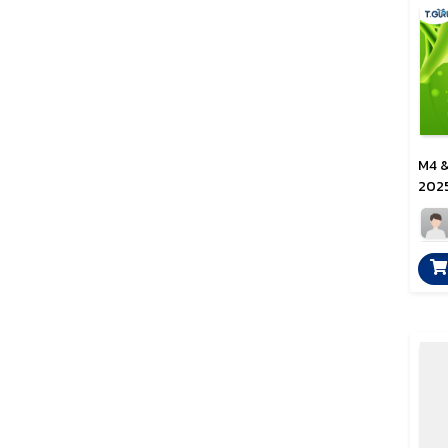
M4 & 
2025