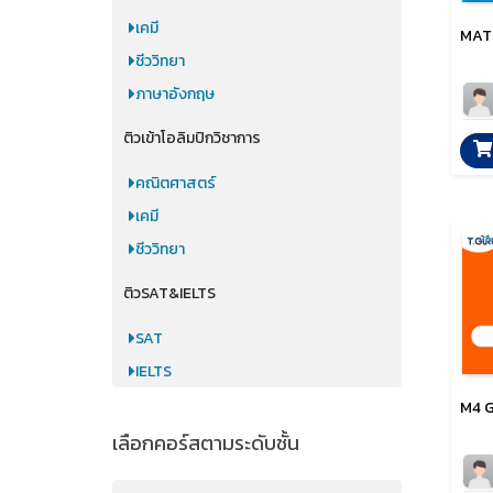
เคมี
MATH
ชีววิทยา
ภาษาอังกฤษ
ติวเข้าโอลิมปิกวิชาการ
คณิตศาสตร์
เคมี
ชีววิทยา
ติวSAT&IELTS
SAT
IELTS
M4 G
เลือกคอร์สตามระดับชั้น