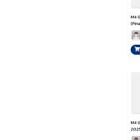
M4 GA
(Fina
M4 GA
2025