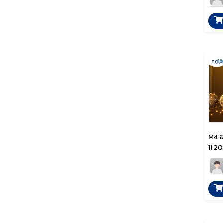
M4 & 
1) 2