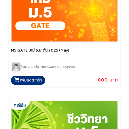
M5 GATE เคมี อ.มะตัน 2025 (May)
โดย อ.มะตัน Photiwatpol Congzan
800 บาท
เพิ่มลงตะกร้า