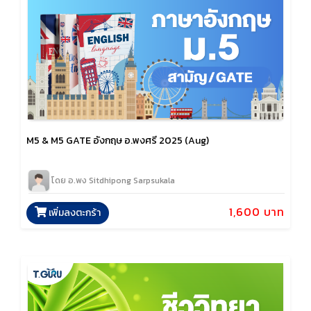
M5 & M5 GATE อังกฤษ อ.พงศรี 2025 (Aug)
โดย อ.พง Sitdhipong Sarpsukala
1,600 บาท
เพิ่มลงตะกร้า