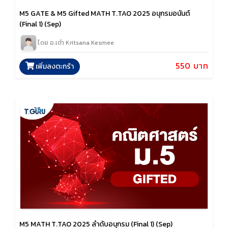
M5 GATE & M5 Gifted MATH T.TAO 2025 อนุกรมอนันต์
(Final 1) (Sep)
โดย อ.เต๋า Kritsana Kesmee
550 บาท
เพิ่มลงตะกร้า
M5 MATH T.TAO 2025 ลำดับอนุกรม (Final 1) (Sep)