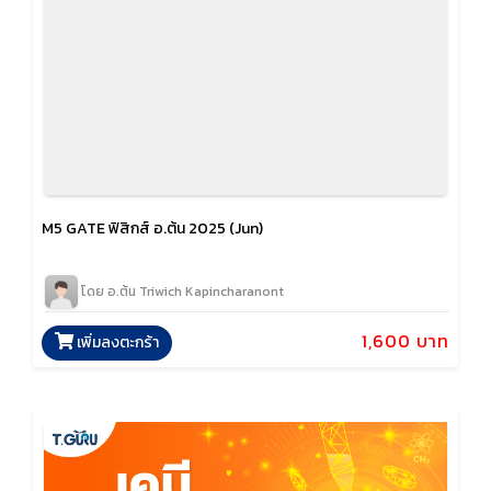
M5 GATE ฟิสิกส์ อ.ต้น 2025 (Jun)
โดย อ.ต้น Triwich Kapincharanont
1,600 บาท
เพิ่มลงตะกร้า