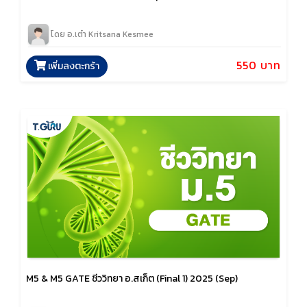
โดย อ.เต๋า Kritsana Kesmee
550 บาท
เพิ่มลงตะกร้า
M5 & M5 GATE ชีววิทยา อ.สเก็ต (Final 1) 2025 (Sep)