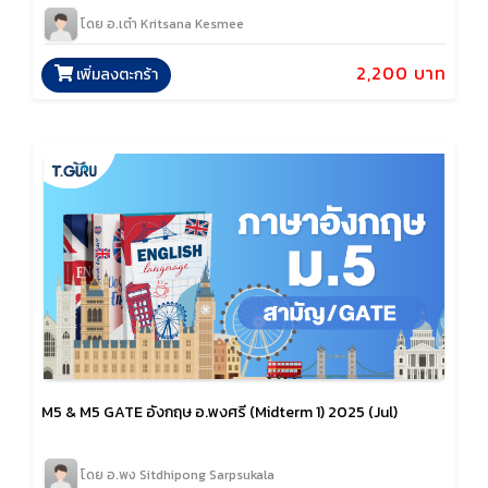
โดย อ.เต๋า Kritsana Kesmee
2,200 บาท
เพิ่มลงตะกร้า
M5 & M5 GATE อังกฤษ อ.พงศรี (Midterm 1) 2025 (Jul)
โดย อ.พง Sitdhipong Sarpsukala