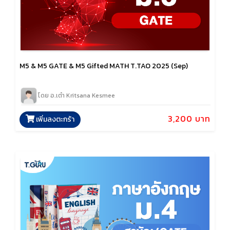
M5 & M5 GATE & M5 Gifted MATH T.TAO 2025 (Sep)
โดย อ.เต๋า Kritsana Kesmee
3,200 บาท
เพิ่มลงตะกร้า