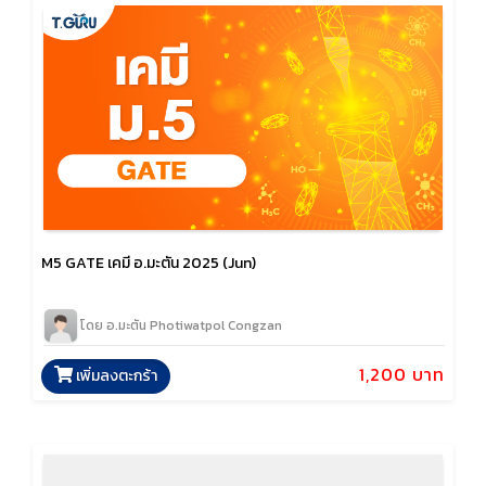
M5 GATE เคมี อ.มะตัน 2025 (Jun)
โดย อ.มะตัน Photiwatpol Congzan
1,200 บาท
เพิ่มลงตะกร้า