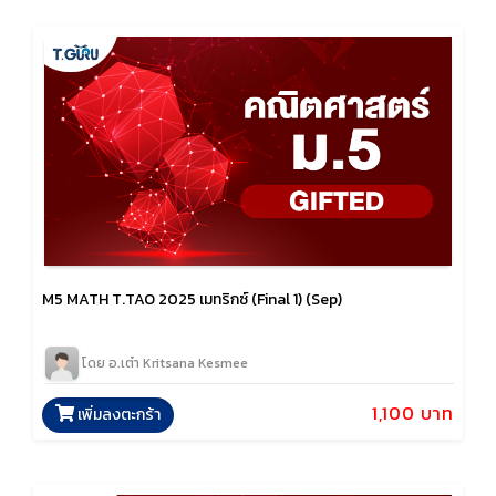
M5 MATH T.TAO 2025 เมทริกซ์ (Final 1) (Sep)
โดย อ.เต๋า Kritsana Kesmee
1,100 บาท
เพิ่มลงตะกร้า