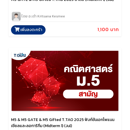
โดย อ.เต๋า Kritsana Kesmee
1,100 บาท
เพิ่มลงตะกร้า
M5 & M5 GATE & M5 Gifted T.TAO 2025 ฟังก์ชันเอกโพแนน
เชียลและลอการิทึม (Midterm 1) (Jul)