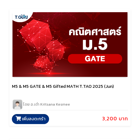
M5 & M5 GATE & M5 Gifted MATH T.TAO 2025 (Jun)
โดย อ.เต๋า Kritsana Kesmee
3,200 บาท
เพิ่มลงตะกร้า