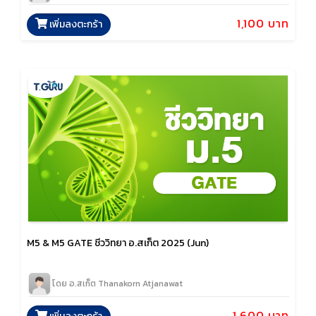
1,100 บาท
เพิ่มลงตะกร้า
M5 & M5 GATE ชีววิทยา อ.สเก็ต 2025 (Jun)
โดย อ.สเก็ต Thanakorn Atjanawat
1,600 บาท