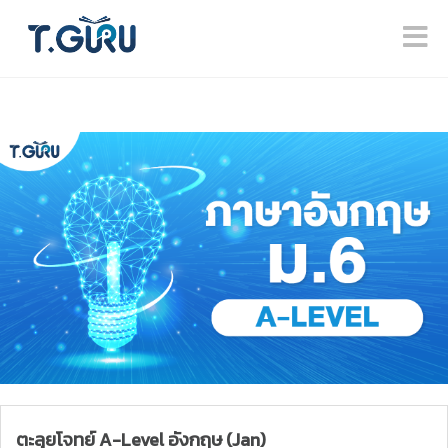
ตะลุยโจทย์ A-Level อังกฤษ (Jan)