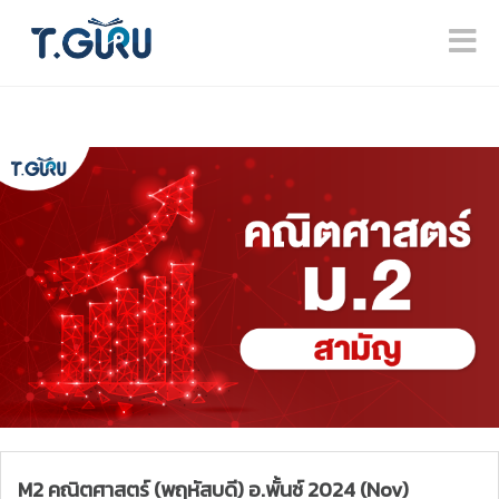
M2 คณิตศาสตร์ (พฤหัสบดี) อ.พั้นช์ 2024 (Nov)