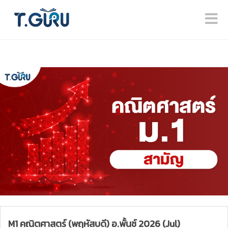
M1 คณิตศาสตร์ (พฤหัสบดี) อ.พั้นช์ 2026 (Jul)