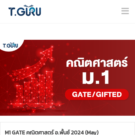
M1 GATE คณิตศาสตร์ อ.พั้นช์ 2024 (May)