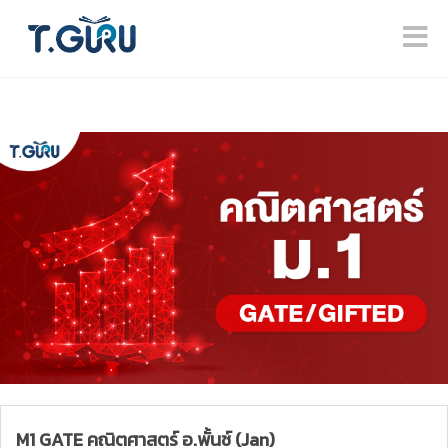
M1 GATE คณิตศาสตร์ อ.พั้นช์ (Jan)