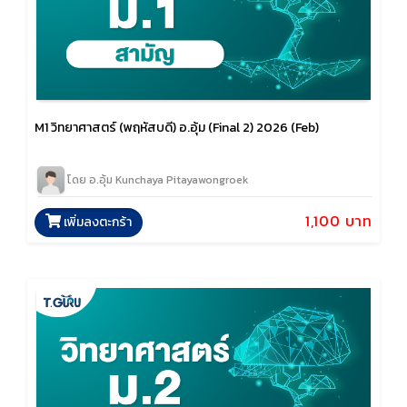
M1 วิทยาศาสตร์ (พฤหัสบดี) อ.อุ้ม (Final 2) 2026 (Feb)
โดย อ.อุ้ม Kunchaya Pitayawongroek
1,100 บาท
เพิ่มลงตะกร้า